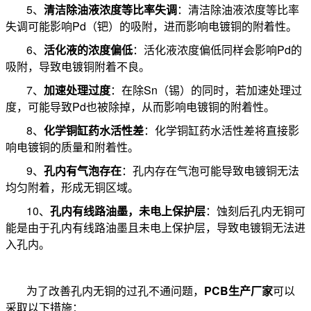
5、
清洁除油液浓度等比率失调
：清洁除油液浓度等比率
失调可能影响Pd（钯）的吸附，进而影响电镀铜的附着性。
6、
活化液的浓度偏低
：活化液浓度偏低同样会影响Pd的
吸附，导致电镀铜附着不良。
7、
加速处理过度
：在除Sn（锡）的同时，若加速处理过
度，可能导致Pd也被除掉，从而影响电镀铜的附着性。
8、
化学铜缸药水活性差
：化学铜缸药水活性差将直接影
响电镀铜的质量和附着性。
9、
孔内有气泡存在
：孔内存在气泡可能导致电镀铜无法
均匀附着，形成无铜区域。
10、
孔内有线路油墨，未电上保护层
：蚀刻后孔内无铜可
能是由于孔内有线路油墨且未电上保护层，导致电镀铜无法进
入孔内。
为了改善孔内无铜的过孔不通问题，
PCB生产厂家
可以
采取以下措施：