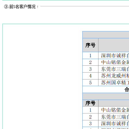
③.前5名客户情况 ↑