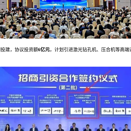
司
投建，协议投资额
6亿元
，计划引进激光钻孔机、压合机等高端