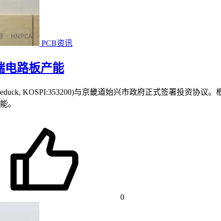
PCB资讯
高端电路板产能
duck, KOSPI:353200)与京畿道始兴市政府正式签署
能。
0